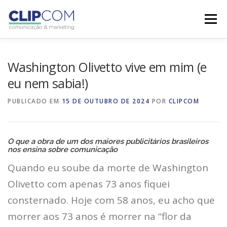
Pular
Men
para
o
conteúdo
HOME
QUEM SOMOS
SERVIÇOS
Washington Olivetto vive em mim (e
eu nem sabia!)
PORTFÓLIO
BLOG
CONTATO
PUBLICADO EM
15 DE OUTUBRO DE 2024
POR
CLIPCOM
O que a obra de um dos maiores publicitários brasileiros
nos ensina
sobre comunicação
Quando eu soube da morte de Washington
Olivetto com apenas 73 anos fiquei
consternado. Hoje com 58 anos, eu acho que
morrer aos 73 anos é morrer na “flor da