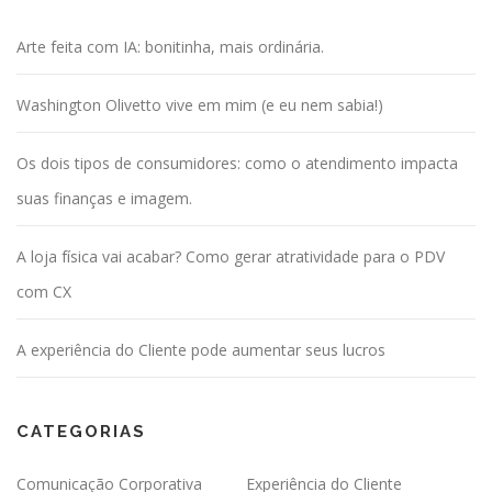
o
Arte feita com IA: bonitinha, mais ordinária.
r
p
Washington Olivetto vive em mim (e eu nem sabia!)
o
s
Os dois tipos de consumidores: como o atendimento impacta
t
s
suas finanças e imagem.
A loja física vai acabar? Como gerar atratividade para o PDV
com CX
A experiência do Cliente pode aumentar seus lucros
CATEGORIAS
Comunicação Corporativa
Experiência do Cliente