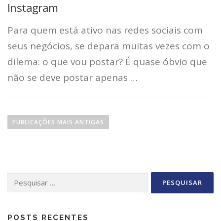
Instagram
Para quem está ativo nas redes sociais com
seus negócios, se depara muitas vezes com o
dilema: o que vou postar? É quase óbvio que
não se deve postar apenas …
N
a
PUBLICAÇÕES MAIS ANTIGAS
v
e
g
a
Pesquisar
ç
ã
por:
o
p
POSTS RECENTES